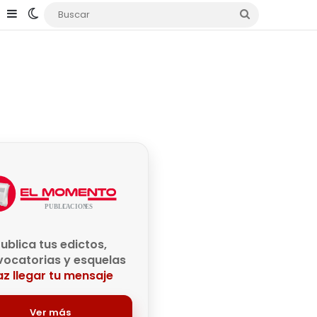
e
agram
TikTok
Sidebar
Switch skin
Buscar
ublica tus edictos,
ocatorias y esquelas
z llegar tu mensaje
Ver más