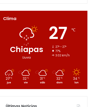
Clima
27
℃
Chiapas
27º - 27º
77%
3.02 km/h
Lluvia
27
32
31
32
34
℃
℃
℃
℃
℃
jue
vie
sáb
dom
lun
Últimas Noticias