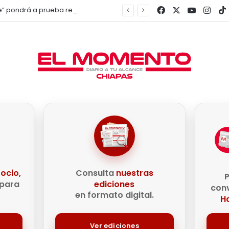
Facebook
X
YouTub
Inst
“Cuerpo al Límite” pondrá a prueba resistencia y adrenalina en Tzimol; anuncian carrera de obstáculos para el 6 de septiembre
e
ocio,
Consulta
nuestras
P
para
ediciones
conv
en formato digital.
Ha
Ver ediciones