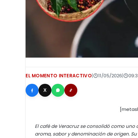
EL MOMENTO INTERACTIVO
|
11/05/2026
|
09:
X
[metasl
El café de Veracruz se consolidó como uno 
aroma, sabor y denominación de origen. Su hi