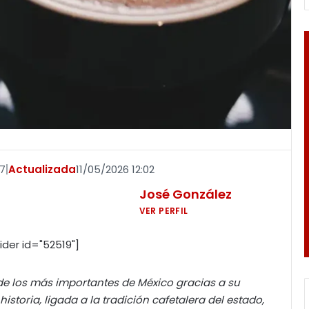
37
|
Actualizada
11/05/2026 12:02
José González
VER PERFIL
ider id="52519"]
de los más importantes de México gracias a su
storia, ligada a la tradición cafetalera del estado,