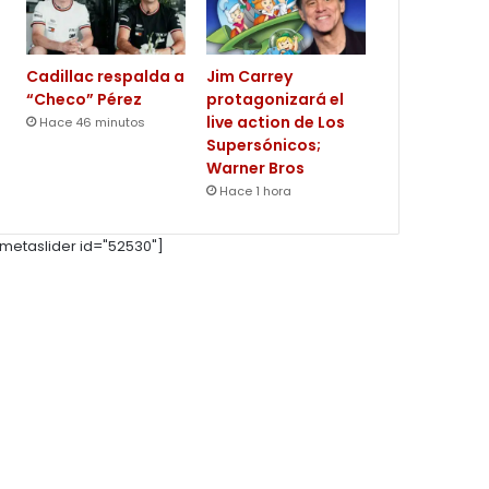
Cadillac respalda a
Jim Carrey
“Checo” Pérez
protagonizará el
live action de Los
Hace 46 minutos
Supersónicos;
Warner Bros
Hace 1 hora
metaslider id="52530"]