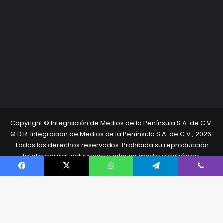
Copyright © Integración de Medios de la Península S.A. de C.V.
© D.R. Integración de Medios de la Península S.A. de C.V., 2026.
Todos los derechos reservados. Prohibida su reproducción
total o parcial incluyendo cualquier medio electrónico.
Inicio
Términos Legales
Directorio
Facebook
X
WhatsApp
Telegram
Viber
Facebook
X
YouTube
Instagram
TikTok
B