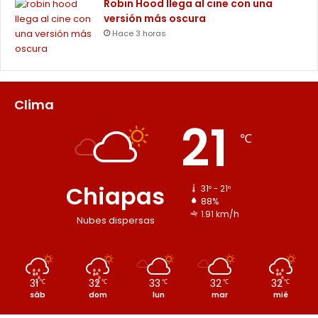
Robin Hood llega al cine con una
versión más oscura
Hace 3 horas
Clima
21
℃
Chiapas
31º - 21º
88%
1.91 km/h
Nubes dispersas
31
32
33
32
32
℃
℃
℃
℃
℃
sáb
dom
lun
mar
mié