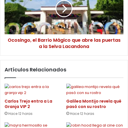
Mágico
que
abre
las
puertas
a
la
Ocosingo, el Barrio Mágico que abre las puertas
Selva
a la Selva Lacandona
Lacandona
Artículos Relacionados
Carlos Trejo entra a La
Galilea Montijo revela qué
Granja VIP 2
pasó con su rostro
Hace 12 horas
Hace 12 horas