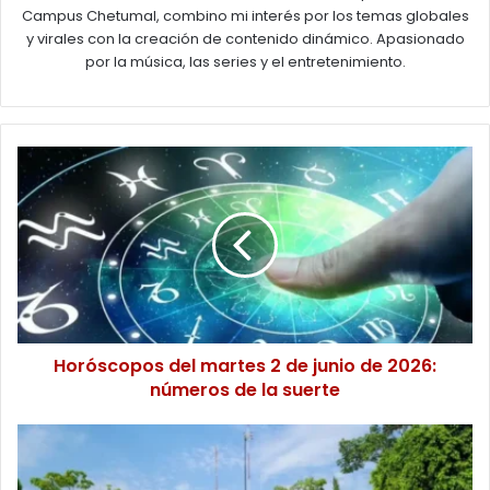
Campus Chetumal, combino mi interés por los temas globales
y virales con la creación de contenido dinámico. Apasionado
por la música, las series y el entretenimiento.
Horóscopos
del
martes
2
de
junio
de
2026:
números
de
Horóscopos del martes 2 de junio de 2026:
la
números de la suerte
suerte
Ocosingo,
el
Barrio