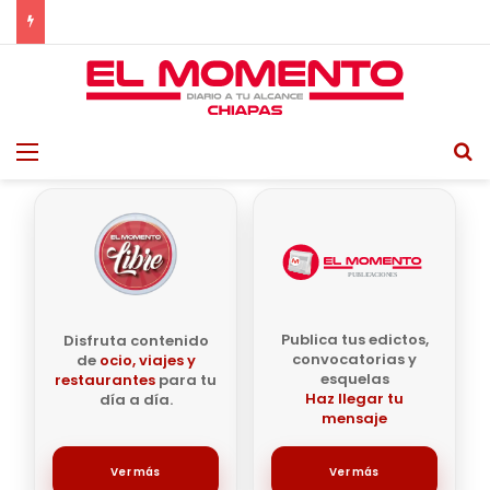
Mayra Hermosillo se enfrentará a La Mataviejitas en nueva serie de HBO
Menu
B
Publica tus edictos,
Disfruta contenido
convocatorias y
de
ocio, viajes y
esquelas
restaurantes
para tu
Haz llegar tu
día a día.
mensaje
Ver más
Ver más