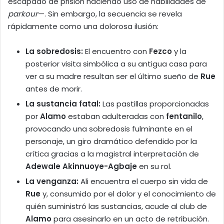
escapado de prisión haciendo uso de habilidades de
parkour
—. Sin embargo, la secuencia se revela
rápidamente como una dolorosa ilusión:
La sobredosis:
El encuentro con
Fezco
y la
posterior visita simbólica a su antigua casa para
ver a su madre resultan ser el último sueño de
Rue
antes de morir.
La sustancia fatal:
Las pastillas proporcionadas
por
Alamo
estaban adulteradas con
fentanilo
,
provocando una sobredosis fulminante en el
personaje, un giro dramático defendido por la
crítica gracias a la magistral interpretación de
Adewale Akinnuoye-Agbaje
en su rol.
La venganza:
Ali encuentra el cuerpo sin vida de
Rue
y, consumido por el dolor y el conocimiento de
quién suministró las sustancias, acude al club de
Alamo
para asesinarlo en un acto de retribución.