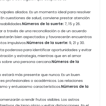
principales aliados. Es un momento ideal para resolver
En cuestiones de salud, conviene prestar atención
nsabilidades.
Números de la suerte:
7, 15 y 26.
r a través de una reconciliación o de un acuerdo
 estarán bien aspectados y favorecerán encuentros
stos impulsivos.
Números de la suerte:
9, 21 y 30.
nta poderosa para identificar oportunidades y evitar
tración y estrategia, mientras que en el amor
s sobre una persona cercana.
Números de la
o estará más presente que nunca. Es un buen
es profesionales o académicos. Las relaciones
ismo y entusiasmo característicos.
Números de la
menzarán a rendir frutos visibles. Los astros
tivos de largo plazo y evitar distracciones. En el