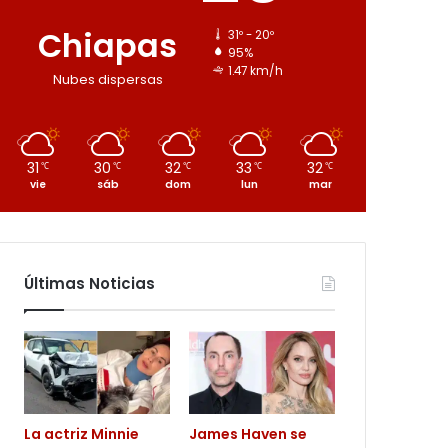
Chiapas
31º - 20º
95%
1.47 km/h
Nubes dispersas
31
30
32
33
32
℃
℃
℃
℃
℃
vie
sáb
dom
lun
mar
Últimas Noticias
La actriz Minnie
James Haven se