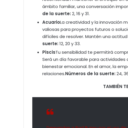
ámbito familiar, una conversación impor
de la suerte:
2, 16 y 31.
Acuario
La creatividad y la innovación m
valiosas para proyectos futuros o solu
difíciles de resolver. Mantén una actitud
suerte:
12, 20 y 33.
Piscis
Tu sensibilidad te permitirá com
Será un día favorable para actividades a
bienestar emocional. En el amor, la empa
relaciones.
Números de la suerte:
24, 36
TAMBIÉN TE
Demandan a Bad Bunny por el uso de “L