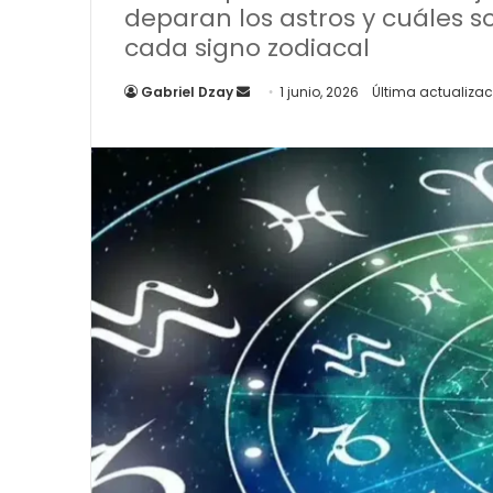
deparan los astros y cuáles s
cada signo zodiacal
Send
Gabriel Dzay
1 junio, 2026
Última actualizaci
an
email