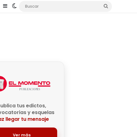
e
agram
TikTok
Sidebar
Switch skin
Buscar
ublica tus edictos,
ocatorias y esquelas
z llegar tu mensaje
Ver más