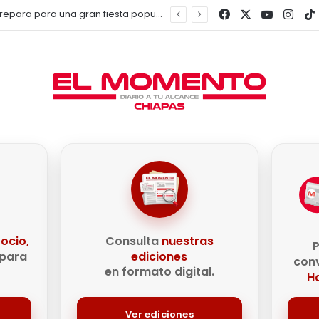
Facebook
X
YouTub
Inst
Iniciativa Chiapas 200 busca convertir al estado en una potencia de desarrollo con visión al 2030
e
ocio,
Consulta
nuestras
P
para
ediciones
conv
en formato digital.
Ha
Ver ediciones