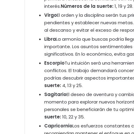
interés.
Números de la suerte:
1, 19 y 28.
Virgo
El orden y la disciplina serán tus 
pendientes y establecer nuevas metas. 
al descanso y evitar el exceso de respo
Libra
La armonía que buscas podría llega
importante. Los asuntos sentimentales
significativos. En lo económico, evita ga
Escorpio
Tu intuición será una herramie
conflictos. El trabajo demandará concen
podrías descubrir aspectos importante
suerte:
4, 13 y 25.
Sagitario
El deseo de aventura y cambi
momento para explorar nuevos horizont
personales se beneficiarán de tu optim
suerte:
10, 22 y 35.
Capricornio
Los esfuerzos constantes co
recomiendan mantener el enfoque en obje