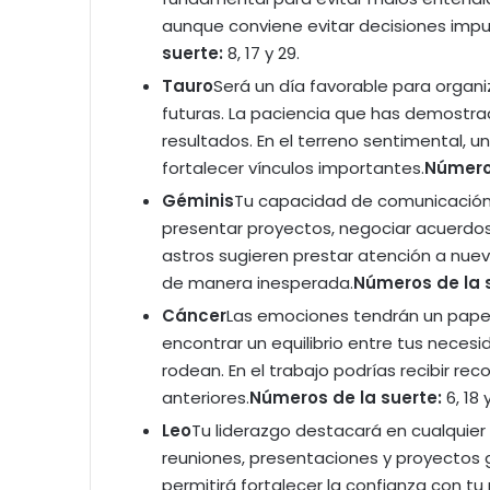
aunque conviene evitar decisiones impul
suerte:
8, 17 y 29.
Tauro
Será un día favorable para organiz
futuras. La paciencia que has demostr
resultados. En el terreno sentimental, 
fortalecer vínculos importantes.
Números
Géminis
Tu capacidad de comunicación
presentar proyectos, negociar acuerdos
astros sugieren prestar atención a nue
de manera inesperada.
Números de la 
Cáncer
Las emociones tendrán un papel
encontrar un equilibrio entre tus nece
rodean. En el trabajo podrías recibir r
anteriores.
Números de la suerte:
6, 18 
Leo
Tu liderazgo destacará en cualquier
reuniones, presentaciones y proyectos g
permitirá fortalecer la confianza con tu