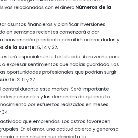
sivas relacionadas con el dinero.
Números de la
ar asuntos financieros y planificar inversiones
ado en semanas recientes comenzará a dar
una conversación pendiente permitirá aclarar dudas y
 de la suerte:
5, 14 y 32.
 estará especialmente fortalecida. Aprovecha para
 o expresar sentimientos que habías guardado. Los
vas oportunidades profesionales que podrían surgir
suerte:
3, 11 y 27.
 central durante este martes. Será importante
sidades personales y las demandas de quienes te
econocimiento por esfuerzos realizados en meses
y 34.
 actividad que emprendas. Los astros favorecen
rupales. En el amor, una actitud abierta y generosa
 pareja o con alguien que despierta tu