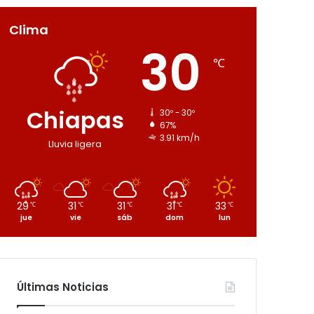
Clima
30
℃
Chiapas
30º - 30º
67%
3.91 km/h
Lluvia ligera
29
31
31
31
33
℃
℃
℃
℃
℃
jue
vie
sáb
dom
lun
Últimas Noticias