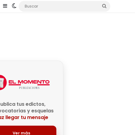
e
agram
TikTok
Sidebar
Switch skin
Buscar
ublica tus edictos,
ocatorias y esquelas
z llegar tu mensaje
Ver más