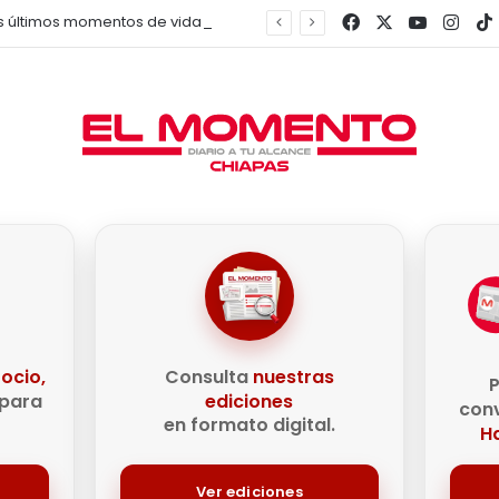
Facebook
X
YouTub
Inst
Así fueron los últimos momentos de vida del influencer César Gastélum
e
ocio,
Consulta
nuestras
P
para
ediciones
conv
en formato digital.
Ha
Ver ediciones