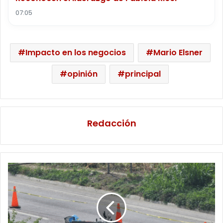
07:05
Impacto en los negocios
Mario Elsner
opinión
principal
Redacción
Accidentes
en
motos
elevan
amputaciones