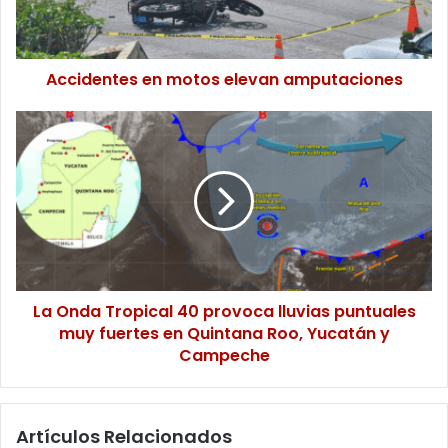
Accidentes en motos elevan amputaciones
La
Onda
Tropical
40
provoca
lluvias
puntuales
muy
fuertes
en
La Onda Tropical 40 provoca lluvias puntuales
Quintana
muy fuertes en Quintana Roo, Yucatán y
Roo,
Campeche
Yucatán
y
Campeche
Artículos Relacionados