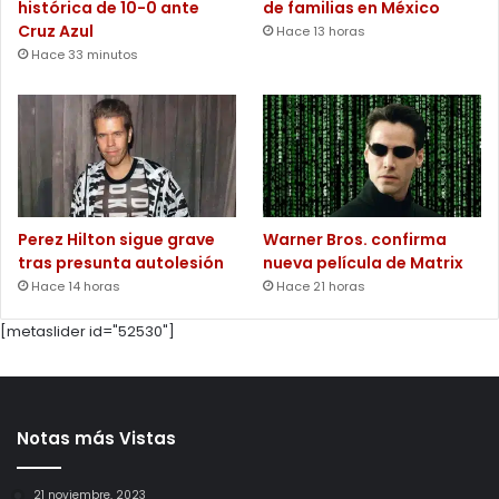
histórica de 10-0 ante
de familias en México
Cruz Azul
Hace 13 horas
Hace 33 minutos
Perez Hilton sigue grave
Warner Bros. confirma
tras presunta autolesión
nueva película de Matrix
Hace 14 horas
Hace 21 horas
[metaslider id="52530"]
Notas más Vistas
21 noviembre, 2023