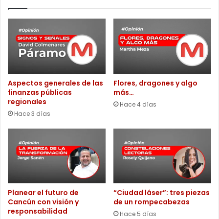
Aspectos generales de las
Flores, dragones y algo
finanzas públicas
más…
regionales
Hace 4 días
Hace 3 días
Planear el futuro de
“Ciudad láser”: tres piezas
Cancún con visión y
de un rompecabezas
responsabilidad
Hace 5 días