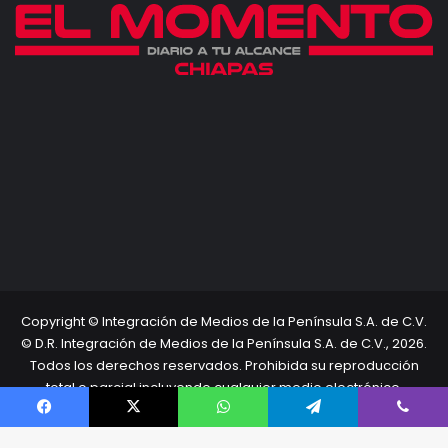
Copyright © Integración de Medios de la Península S.A. de C.V.
© D.R. Integración de Medios de la Península S.A. de C.V., 2026.
Todos los derechos reservados. Prohibida su reproducción
total o parcial incluyendo cualquier medio electrónico.
Inicio
Términos Legales
Directorio
Facebook
X
WhatsApp
Telegram
Viber