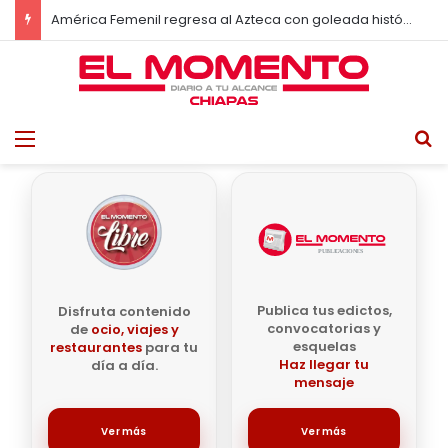
América Femenil regresa al Azteca con goleada histórica de 10-0 ante Cruz Azul
Menu
B
Publica tus edictos,
Disfruta contenido
convocatorias y
de
ocio, viajes y
esquelas
restaurantes
para tu
Haz llegar tu
día a día.
mensaje
Ver más
Ver más