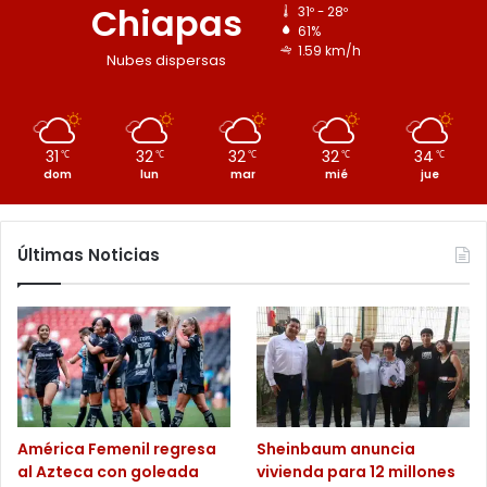
Chiapas
31º - 28º
61%
1.59 km/h
Nubes dispersas
31
32
32
32
34
℃
℃
℃
℃
℃
dom
lun
mar
mié
jue
Últimas Noticias
América Femenil regresa
Sheinbaum anuncia
al Azteca con goleada
vivienda para 12 millones