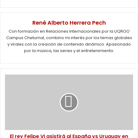
René Alberto Herrera Pech
Con formación en Relaciones Internacionales por la UQROO
Campus Chetumal, combino mi interés por los temas globales
y virales con la creación de contenido dinámico. Apasionado
por la música, las series y el entretenimiento.
El
rey
Felipe
VI
asistirá
al
España
vs
Uruguay
en
El rey Felipe VI asistirá al España vs Uruguay en