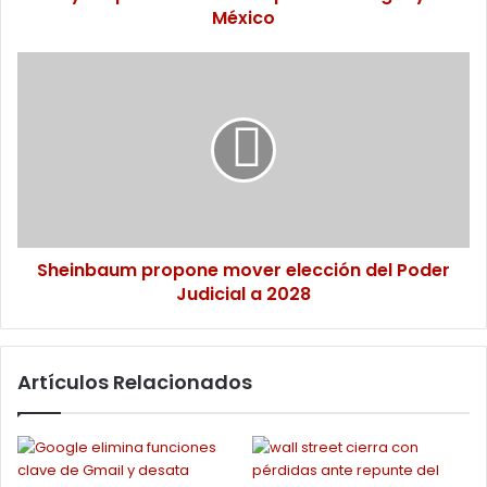
México
México
Sheinbaum
propone
mover
elección
del
Poder
Judicial
a
2028
Sheinbaum propone mover elección del Poder
Judicial a 2028
Artículos Relacionados