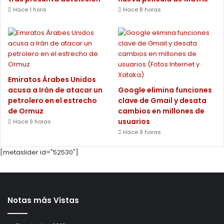
Hace 1 hora
Hace 8 horas
Emiratos Árabes Unidos
acusa a Irán de atacar un
Google elimina funciones
petrolero en el estrecho
clave de Gmail y desata
de Ormuz
cambios en millones de
usuarios
Hace 9 horas
Hace 9 horas
[metaslider id="52530"]
Notas más Vistas