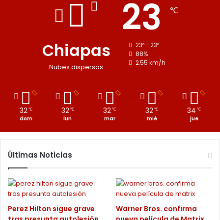
23
℃
Chiapas
23º - 23º
88%
2.55 km/h
Nubes dispersas
32
32
32
32
34
℃
℃
℃
℃
℃
dom
lun
mar
mié
jue
Últimas Noticias
Perez Hilton sigue grave
Warner Bros. confirma
tras presunta autolesión
nueva película de Matrix