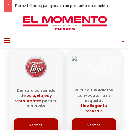
Perez Hilton sigue grave tras presunta autolesión
Menu
B
Publica tus edictos,
Disfruta contenido
convocatorias y
de
ocio, viajes y
esquelas
restaurantes
para tu
Haz llegar tu
día a día.
mensaje
Ver más
Ver más