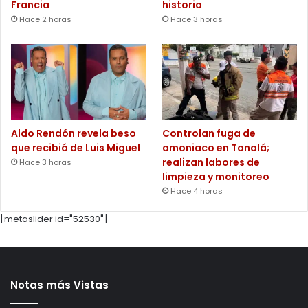
Francia
historia
Hace 2 horas
Hace 3 horas
Aldo Rendón revela beso
Controlan fuga de
que recibió de Luis Miguel
amoniaco en Tonalá;
realizan labores de
Hace 3 horas
limpieza y monitoreo
Hace 4 horas
[metaslider id="52530"]
Notas más Vistas