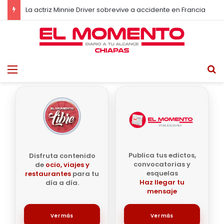
La actriz Minnie Driver sobrevive a accidente en Francia
Menu
B
Publica tus edictos,
Disfruta contenido
convocatorias y
de
ocio, viajes y
esquelas
restaurantes
para tu
Haz llegar tu
día a día.
mensaje
Ver más
Ver más