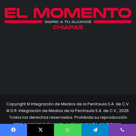
Copyright © Integración de Medios de la Península S.A. de C.V.
© D.R. Integración de Medios de la Península S.A. de C.V., 2026.
Todos los derechos reservados. Prohibida su reproducción
total o parcial incluyendo cualquier medio electrónico.
Inicio
Términos Legales
Directorio
Facebook
X
WhatsApp
Telegram
Viber