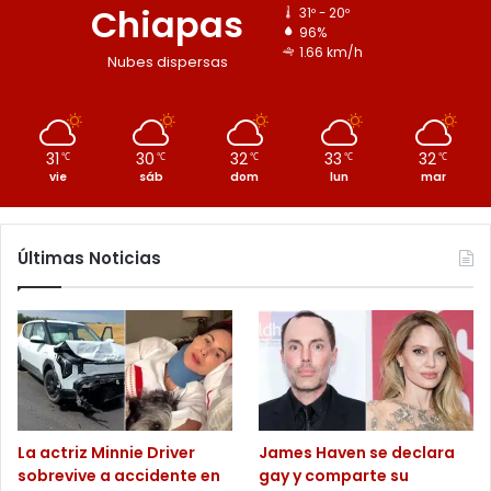
Chiapas
31º - 20º
96%
1.66 km/h
Nubes dispersas
31
30
32
33
32
℃
℃
℃
℃
℃
vie
sáb
dom
lun
mar
Últimas Noticias
La actriz Minnie Driver
James Haven se declara
sobrevive a accidente en
gay y comparte su