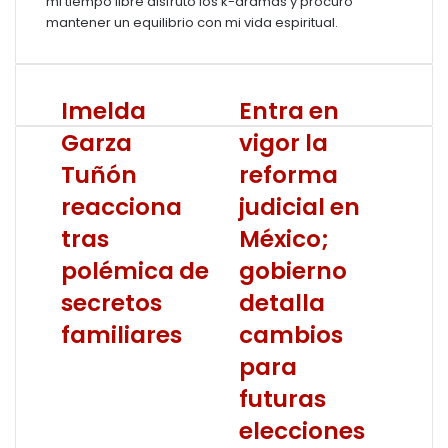
mi tiempo libre disfruto los k-dramas y procuro
mantener un equilibrio con mi vida espiritual.
Imelda
Imelda
Entra
Entra en
Garza
en
Garza
vigor la
Tuñón
vigor
reacciona
la
Tuñón
reforma
tras
reforma
reacciona
judicial en
polémica
judicial
de
en
tras
México;
secretos
México;
polémica de
gobierno
familiares
gobierno
detalla
secretos
detalla
cambios
familiares
cambios
para
futuras
para
elecciones
futuras
del
Poder
elecciones
Judicial