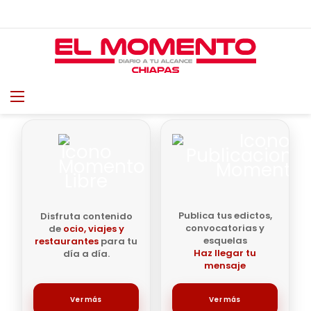
Menu
B
Publica tus edictos,
Disfruta contenido
convocatorias y
de
ocio, viajes y
esquelas
restaurantes
para tu
Haz llegar tu
día a día.
mensaje
Ver más
Ver más