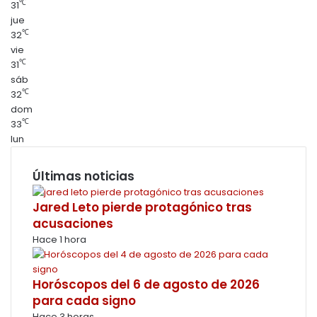
℃
31
jue
℃
32
vie
℃
31
sáb
℃
32
dom
℃
33
lun
Últimas noticias
Jared Leto pierde protagónico tras
acusaciones
Hace 1 hora
Horóscopos del 6 de agosto de 2026
para cada signo
Hace 3 horas