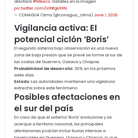
afectará
#México
. Detalles en la imagen
pic.twitter.com/iViNfgk9XN
— CONAGUA Clima (@conagua_clima)
June 1, 2026
Vigilancia activa: El
potencial ciclón ‘Boris’
El segundo sistema bajo observación es una nueva
zona de baja presión que se prevé se forme al sur de
las costas de Guerrero, Oaxaca y Chiapas.
Probabilidad de desarrollo:
30% en los próximos
siete días.
Estado:
Las autoridades mantienen una vigilancia
estrecha sobre este fenómeno.
Posibles afectaciones en
el sur del país
En caso de que el sistema ‘Boris’ evolucione y se
acerque a territorio nacional, las principales
afectaciones podrían incluir lluvias intensas a
torrenciales en Guerrero, Oaxaca y Chiapas, lo que