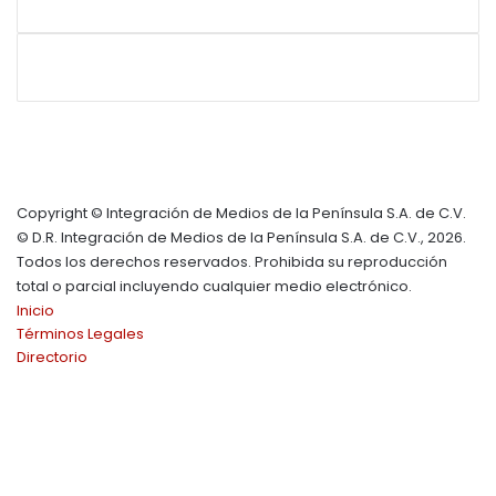
Copyright © Integración de Medios de la Península S.A. de C.V.
© D.R. Integración de Medios de la Península S.A. de C.V., 2026.
Todos los derechos reservados. Prohibida su reproducción
total o parcial incluyendo cualquier medio electrónico.
Inicio
Términos Legales
Directorio
Facebook
X
YouTube
Instagram
TikTok
Facebook
X
WhatsApp
Telegram
Viber