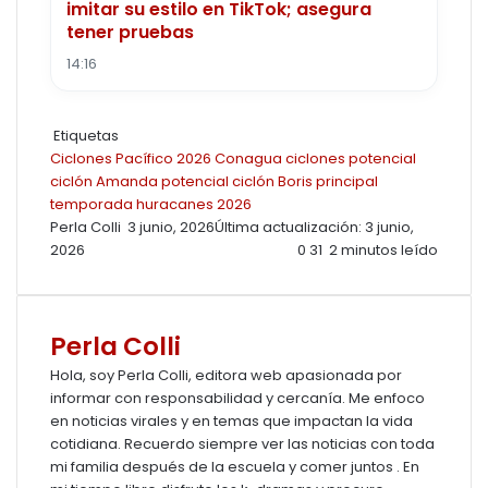
imitar su estilo en TikTok; asegura
tener pruebas
14:16
Etiquetas
Ciclones Pacífico 2026
Conagua ciclones
potencial
ciclón Amanda
potencial ciclón Boris
principal
temporada huracanes 2026
Send
Perla Colli
3 junio, 2026
Última actualización: 3 junio,
an
2026
0
31
2 minutos leído
email
Perla Colli
Hola, soy Perla Colli, editora web apasionada por
informar con responsabilidad y cercanía. Me enfoco
en noticias virales y en temas que impactan la vida
cotidiana. Recuerdo siempre ver las noticias con toda
mi familia después de la escuela y comer juntos . En