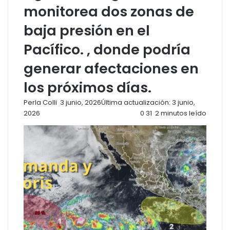
monitorea dos zonas de
baja presión en el
Pacífico. , donde podría
generar afectaciones en
los próximos días.
Send
Perla Colli
3 junio, 2026
Última actualización: 3 junio,
an
2026
0
31
2 minutos leído
email