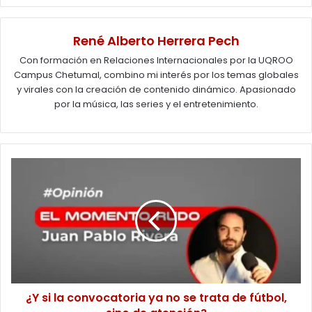
René Alberto Herrera Pech
Con formación en Relaciones Internacionales por la UQROO
Campus Chetumal, combino mi interés por los temas globales
y virales con la creación de contenido dinámico. Apasionado
por la música, las series y el entretenimiento.
¿Y
si
la
convocatoria
ya
no
se
trata
de
fútbol,
¿Y si la convocatoria ya no se trata de fútbol,
sino