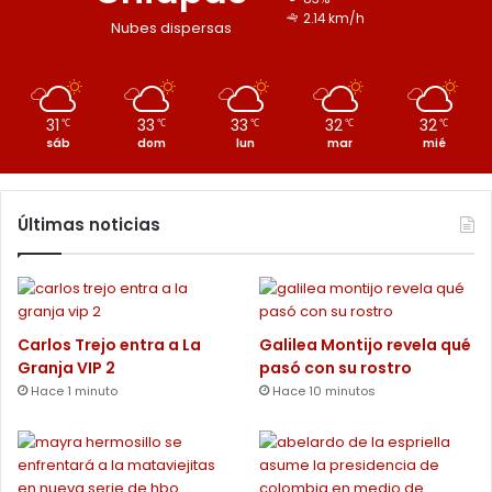
2.14 km/h
Nubes dispersas
31
33
33
32
32
℃
℃
℃
℃
℃
sáb
dom
lun
mar
mié
Últimas noticias
Carlos Trejo entra a La
Galilea Montijo revela qué
Granja VIP 2
pasó con su rostro
Hace 1 minuto
Hace 10 minutos