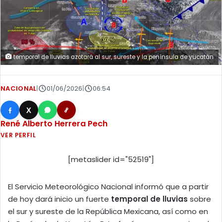
temporal de lluvias azotará al sur, sureste y la península de yucatán
NACIONAL
|
01/06/2026
|
06:54
X
René Alberto Herrera Pech
VER PERFIL
[metaslider id="52519"]
El Servicio Meteorológico Nacional informó que a partir
de hoy dará inicio un fuerte
temporal de lluvias
sobre
el sur y sureste de la República Mexicana, así como en