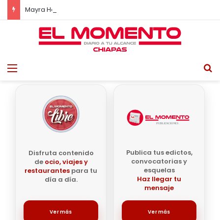
Mayra Hermosillo se enfrentará a La Mataviejitas en nueva serie de HBO
Menu
B
Publica tus edictos,
Disfruta contenido
convocatorias y
de
ocio, viajes y
esquelas
restaurantes
para tu
Haz llegar tu
día a día.
mensaje
Ver más
Ver más