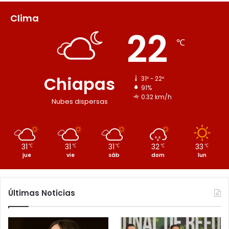
Clima
22
℃
Chiapas
31º - 22º
91%
0.32 km/h
Nubes dispersas
31
31
31
32
33
℃
℃
℃
℃
℃
jue
vie
sáb
dom
lun
Últimas Noticias