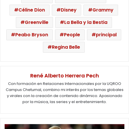
Céline Dion
Disney
Grammy
Greenville
La Bella y la Bestia
Peabo Bryson
People
principal
Regina Belle
René Alberto Herrera Pech
Con formación en Relaciones Internacionales por la UQROO
Campus Chetumal, combino mi interés por los temas globales
y virales con la creación de contenido dinámico. Apasionado
por la música, las series y el entretenimiento.
Erling