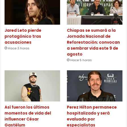
Jared Leto pierde
Chiapas se sumará a la
protagónico tras
Jornada Nacional de
acusaciones
Reforestación; convocan
a sembrar vida este 9 de
Hace 3 horas
agosto
Hace 5 horas
Así fueron los últimos
Perez Hilton permanece
momentos de vida del
hospitalizado y será
influencer César
evaluado por
Gastélum
especialistas