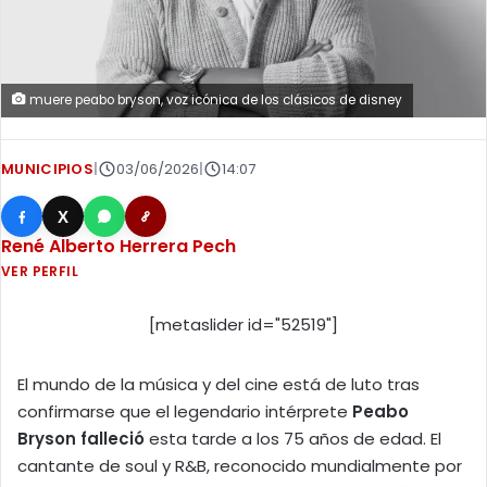
muere peabo bryson, voz icónica de los clásicos de disney
MUNICIPIOS
|
03/06/2026
|
14:07
X
René Alberto Herrera Pech
VER PERFIL
[metaslider id="52519"]
El mundo de la música y del cine está de luto tras
confirmarse que el legendario intérprete
Peabo
Bryson falleció
esta tarde a los 75 años de edad. El
cantante de soul y R&B, reconocido mundialmente por