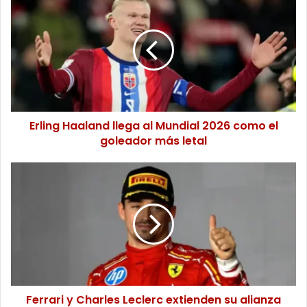
Haaland
llega
al
Mundial
2026
como
el
goleador
más
Erling Haaland llega al Mundial 2026 como el
letal
goleador más letal
Ferrari
y
Charles
Leclerc
extienden
su
alianza
con
un
contrato
Ferrari y Charles Leclerc extienden su alianza