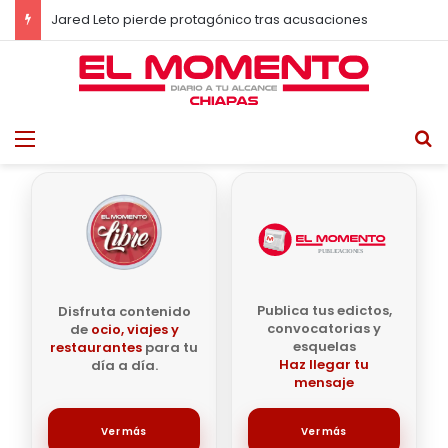
Chiapas se sumará a la Jornada Nacional de Reforestación; convocan a sembrar vida este 9 de agosto
Menu
B
Publica tus edictos,
Disfruta contenido
convocatorias y
de
ocio, viajes y
esquelas
restaurantes
para tu
Haz llegar tu
día a día.
mensaje
Ver más
Ver más