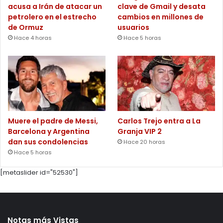
acusa a Irán de atacar un
clave de Gmail y desata
petrolero en el estrecho
cambios en millones de
de Ormuz
usuarios
Hace 4 horas
Hace 5 horas
Muere el padre de Messi,
Carlos Trejo entra a La
Barcelona y Argentina
Granja VIP 2
dan sus condolencias
Hace 20 horas
Hace 5 horas
[metaslider id="52530"]
Notas más Vistas