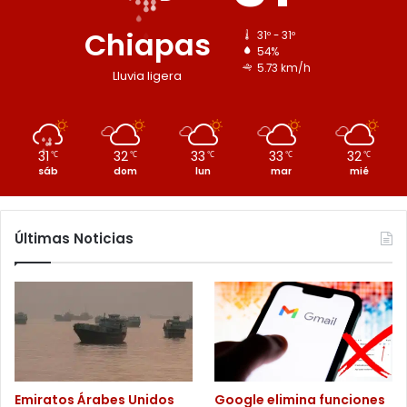
Chiapas
31º - 31º
54%
5.73 km/h
Lluvia ligera
31
32
33
33
32
℃
℃
℃
℃
℃
sáb
dom
lun
mar
mié
Últimas Noticias
Emiratos Árabes Unidos
Google elimina funciones