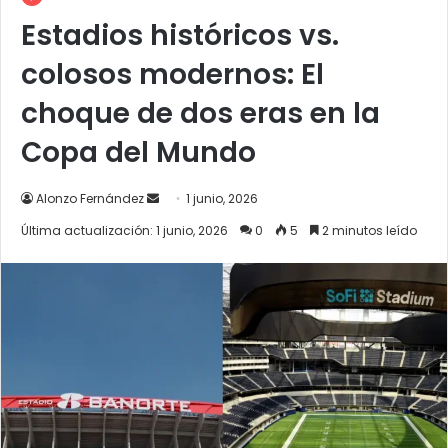
Estadios históricos vs.
colosos modernos: El
choque de dos eras en la
Copa del Mundo
Send
Alonzo Fernández
1 junio, 2026
an
Última actualización: 1 junio, 2026
0
5
2 minutos leído
email