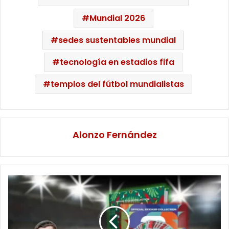
Mundial 2026
sedes sustentables mundial
tecnología en estadios fifa
templos del fútbol mundialistas
Alonzo Fernández
Del
pasatiempo
al
lujo:
El