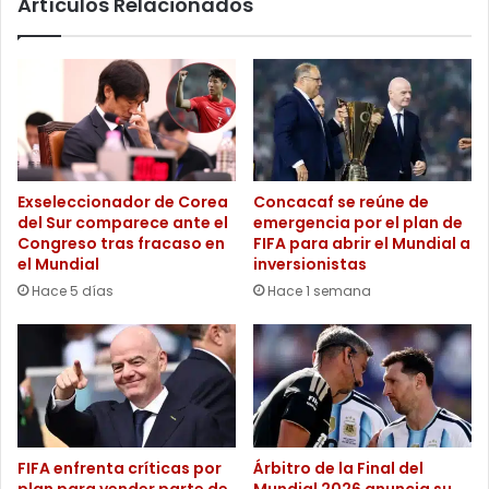
Artículos Relacionados
Exseleccionador de Corea
Concacaf se reúne de
del Sur comparece ante el
emergencia por el plan de
Congreso tras fracaso en
FIFA para abrir el Mundial a
el Mundial
inversionistas
Hace 5 días
Hace 1 semana
FIFA enfrenta críticas por
Árbitro de la Final del