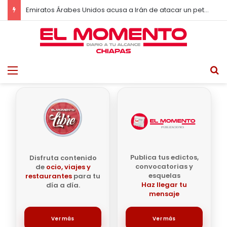
Google elimina funciones clave de Gmail y desata cambios en millones de usuarios
Menu
B
Publica tus edictos,
Disfruta contenido
convocatorias y
de
ocio, viajes y
esquelas
restaurantes
para tu
Haz llegar tu
día a día.
mensaje
Ver más
Ver más