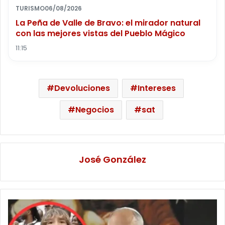
TURISMO
06/08/2026
La Peña de Valle de Bravo: el mirador natural
con las mejores vistas del Pueblo Mágico
11:15
Devoluciones
Intereses
Negocios
sat
José González
VIDEO:
¡Se