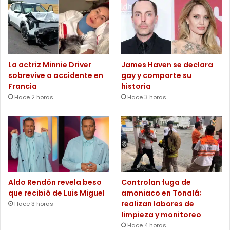
La actriz Minnie Driver
James Haven se declara
sobrevive a accidente en
gay y comparte su
Francia
historia
Hace 2 horas
Hace 3 horas
Aldo Rendón revela beso
Controlan fuga de
que recibió de Luis Miguel
amoniaco en Tonalá;
realizan labores de
Hace 3 horas
limpieza y monitoreo
Hace 4 horas