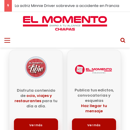
La actriz Minnie Driver sobrevive a accidente en Francia
Menu
B
Publica tus edictos,
Disfruta contenido
convocatorias y
de
ocio, viajes y
esquelas
restaurantes
para tu
Haz llegar tu
día a día.
mensaje
Ver más
Ver más