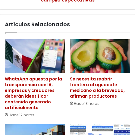
que
no
cumplió
Artículos Relacionados
expectativas
WhatsApp apuesta por la
Se necesita reabrir
transparencia con IA;
frontera al aguacate
empresas y creadores
mexicano a la brevedad,
deberán identificar
afirman productores
contenido generado
Hace 13 horas
artificialmente
Hace 12 horas