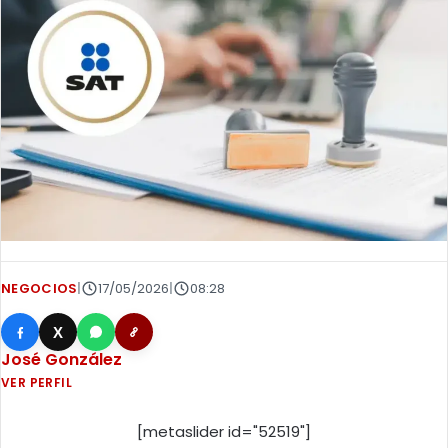
NEGOCIOS
|
17/05/2026
|
08:28
X
José González
VER PERFIL
[metaslider id="52519"]