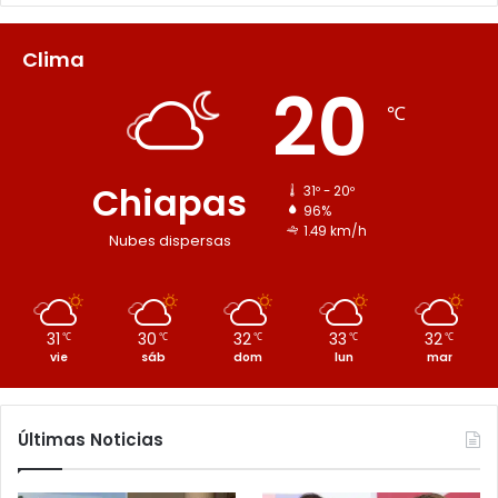
Clima
20
℃
Chiapas
31º - 20º
96%
1.49 km/h
Nubes dispersas
31
30
32
33
32
℃
℃
℃
℃
℃
vie
sáb
dom
lun
mar
Últimas Noticias