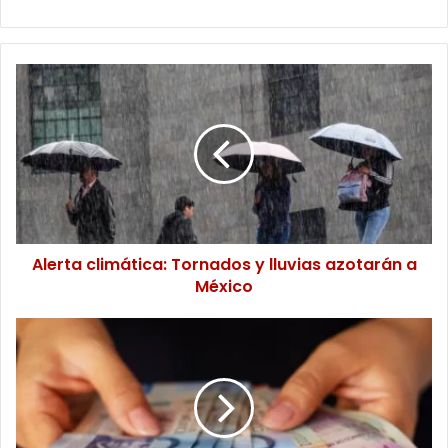
Alerta
climática:
Tornados
y
lluvias
azotarán
a
México
Alerta climática: Tornados y lluvias azotarán a
México
Falsos
gestores
presionan
retiros
de
Afore,