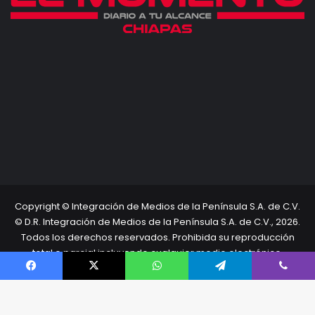
Copyright © Integración de Medios de la Península S.A. de C.V.
© D.R. Integración de Medios de la Península S.A. de C.V., 2026.
Todos los derechos reservados. Prohibida su reproducción
total o parcial incluyendo cualquier medio electrónico.
Inicio
Términos Legales
Directorio
Facebook
X
WhatsApp
Telegram
Viber
Facebook
X
YouTube
Instagram
TikTok