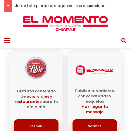
Chiapas se sumará a la Jornada Nacional de Reforestación; convocan a sembrar vida este 9 de agosto
Menu
B
Publica tus edictos,
Disfruta contenido
convocatorias y
de
ocio, viajes y
esquelas
restaurantes
para tu
Haz llegar tu
día a día.
mensaje
Ver más
Ver más