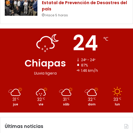
Estatal de Prevención de Desastres del
país
Hace 5 horas
24
℃
Chiapas
24º - 24º
87%
1.46 km/h
Lluvia ligera
31
32
31
32
33
℃
℃
℃
℃
℃
jue
vie
sáb
dom
lun
Últimas noticias