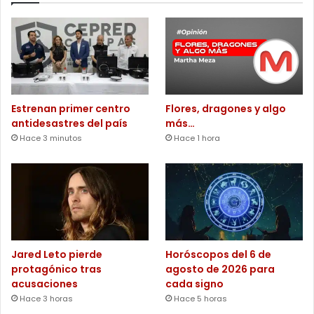
Estrenan primer centro
Flores, dragones y algo
antidesastres del país
más…
Hace 3 minutos
Hace 1 hora
Jared Leto pierde
Horóscopos del 6 de
protagónico tras
agosto de 2026 para
acusaciones
cada signo
Hace 3 horas
Hace 5 horas