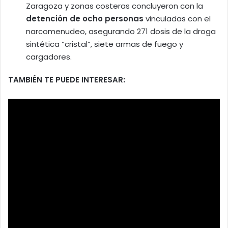
Zaragoza y zonas costeras concluyeron con la
detención de ocho personas
vinculadas con el
narcomenudeo, asegurando 271 dosis de la droga
sintética “cristal”, siete armas de fuego y
cargadores.
TAMBIÉN TE PUEDE INTERESAR: