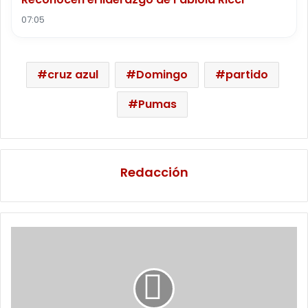
07:05
cruz azul
Domingo
partido
Pumas
Redacción
Gana
terreno
prohibición
de
celulares
en