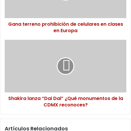
clases
en
Europa
Gana terreno prohibición de celulares en clases
en Europa
Shakira
lanza
“Dai
Dai”
¿Qué
monumentos
de
la
CDMX
reconoces?
Shakira lanza “Dai Dai” ¿Qué monumentos de la
CDMX reconoces?
Artículos Relacionados