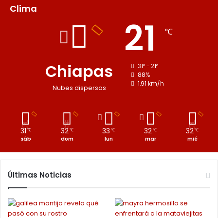
Clima
21
℃
Chiapas
31º - 21º
88%
1.91 km/h
Nubes dispersas
31
32
33
32
32
℃
℃
℃
℃
℃
sáb
dom
lun
mar
mié
Últimas Noticias