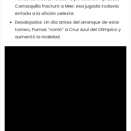
Carrasquilla fracturó a Mier; esa jugada todavía
enfada a la afición celeste.
Desalojados: Un día antes del arranque de este
torneo, Pumas “corrió” a Cruz Azul del Olímpico y
aumentó la rivalidad.