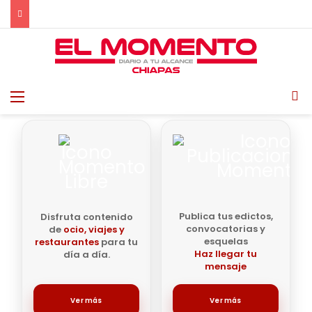
Menu
B
Publica tus edictos,
Disfruta contenido
convocatorias y
de
ocio, viajes y
esquelas
restaurantes
para tu
Haz llegar tu
día a día.
mensaje
Ver más
Ver más